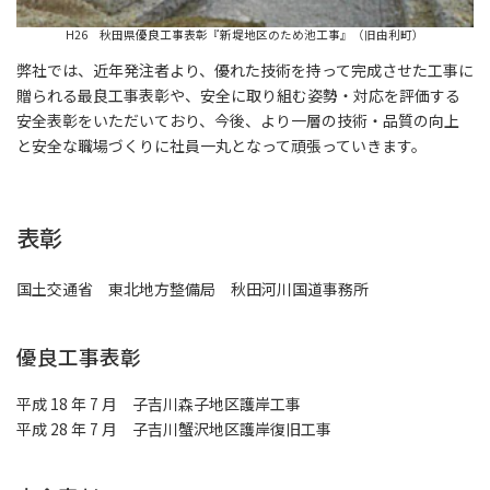
H26 秋田県優良工事表彰『新堤地区のため池工事』（旧由利町）
弊社では、近年発注者より、優れた技術を持って完成させた工事に
贈られる最良工事表彰や、安全に取り組む姿勢・対応を評価する
安全表彰をいただいており、今後、より一層の技術・品質の向上
と安全な職場づくりに社員一丸となって頑張っていきます。
表彰
国土交通省 東北地方整備局 秋田河川国道事務所
優良工事表彰
平成 18 年 7 月 子吉川森子地区護岸工事
平成 28 年 7 月 子吉川蟹沢地区護岸復旧工事