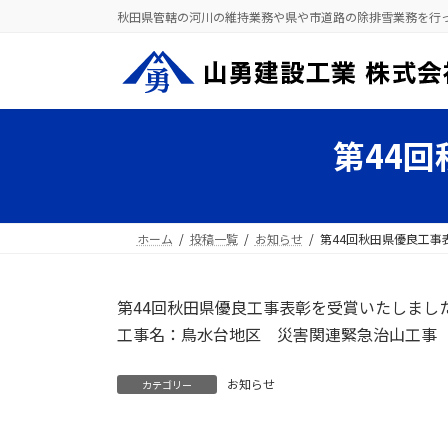
コ
ナ
秋⽥県管轄の河川の維持業務や県や市道路の除排雪業務を⾏
ン
ビ
テ
ゲ
ン
ー
ツ
シ
へ
ョ
第44
ス
ン
キ
に
ッ
移
プ
動
ホーム
投稿一覧
お知らせ
第44回秋田県優良工事
第44回秋田県優良工事表彰を受賞いたしました
工事名：鳥水台地区 災害関連緊急治山工事 RE1
お知らせ
カテゴリー